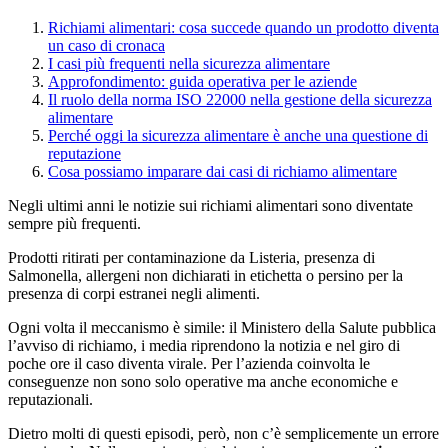
Richiami alimentari: cosa succede quando un prodotto diventa
un caso di cronaca
I casi più frequenti nella sicurezza alimentare
Approfondimento: guida operativa per le aziende
Il ruolo della norma ISO 22000 nella gestione della sicurezza
alimentare
Perché oggi la sicurezza alimentare è anche una questione di
reputazione
Cosa possiamo imparare dai casi di richiamo alimentare
Negli ultimi anni le notizie sui richiami alimentari sono diventate
sempre più frequenti.
Prodotti ritirati per contaminazione da Listeria, presenza di
Salmonella, allergeni non dichiarati in etichetta o persino per la
presenza di corpi estranei negli alimenti.
Ogni volta il meccanismo è simile: il Ministero della Salute pubblica
l’avviso di richiamo, i media riprendono la notizia e nel giro di
poche ore il caso diventa virale. Per l’azienda coinvolta le
conseguenze non sono solo operative ma anche economiche e
reputazionali.
Dietro molti di questi episodi, però, non c’è semplicemente un errore