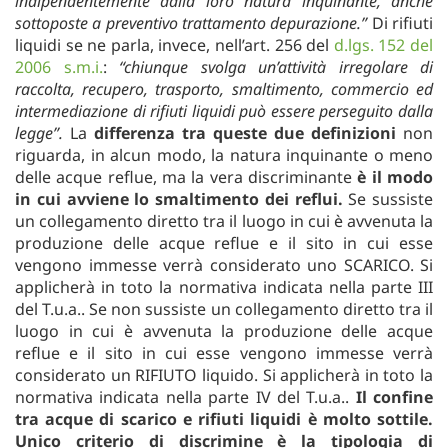
indipendentemente dalla loro natura inquinante, anche
sottoposte a preventivo trattamento depurazione.”
Di rifiuti
liquidi se ne parla, invece, nell’art. 256 del
d.lgs. 152 del
2006 s.m.i.
:
“chiunque svolga un’attività irregolare di
raccolta, recupero, trasporto, smaltimento, commercio ed
intermediazione di rifiuti liquidi può essere perseguito dalla
legge”.
La
differenza tra queste due definizioni
non
riguarda, in alcun modo, la natura inquinante o meno
delle acque reflue, ma la vera discriminante
è il modo
in cui avviene lo smaltimento dei reflui.
Se sussiste
un collegamento diretto tra il luogo in cui è avvenuta la
produzione delle acque reflue e il sito in cui esse
vengono immesse verrà considerato uno SCARICO. Si
applicherà in toto la normativa indicata nella parte III
del T.u.a.. Se non sussiste un collegamento diretto tra il
luogo in cui è avvenuta la produzione delle acque
reflue e il sito in cui esse vengono immesse verrà
considerato un RIFIUTO liquido. Si applicherà in toto la
normativa indicata nella parte IV del T.u.a..
Il confine
tra acque di scarico e rifiuti liquidi è molto sottile.
Unico criterio di discrimine è la tipologia di