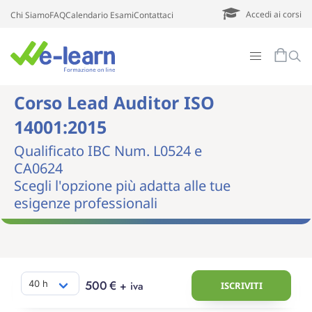
Accedi ai corsi
Chi Siamo
FAQ
Calendario Esami
Contattaci
Corso Lead Auditor ISO
14001:2015
Qualificato IBC Num. L0524 e
CA0624
Scegli l'opzione più adatta alle tue
esigenze professionali
500
€
+ iva
ISCRIVITI