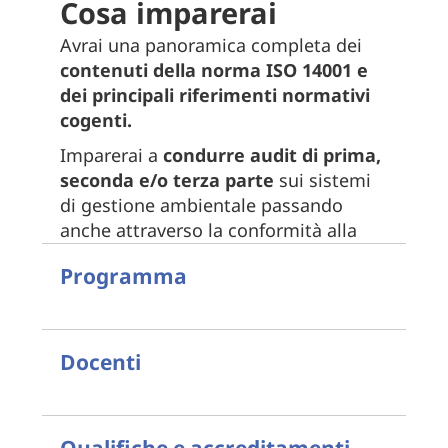
Cosa imparerai
Avrai una panoramica completa dei
contenuti della norma ISO 14001 e
dei principali riferimenti normativi
cogenti.
Imparerai a
condurre audit di prima,
seconda e/o terza parte
sui sistemi
di gestione ambientale passando
anche attraverso la conformità alla
normativa cogente.
Programma
Potrai condurre audit conformemente
alle tecniche di audit standardizzate
secondo le norme ISO 19011 e ISO/IEC
Questo corso è costituito da un
Docenti
17021, programmare e pianificare
programma didattico della durata di
audit, redigere rapporti di audit
40 ore che comprende la norma di
pertinenti e completi, comunicare le
sistema ISO 14001:2015 per i sistemi
risultanze dell’audit al cliente con
di gestione ambientale, con i relativi