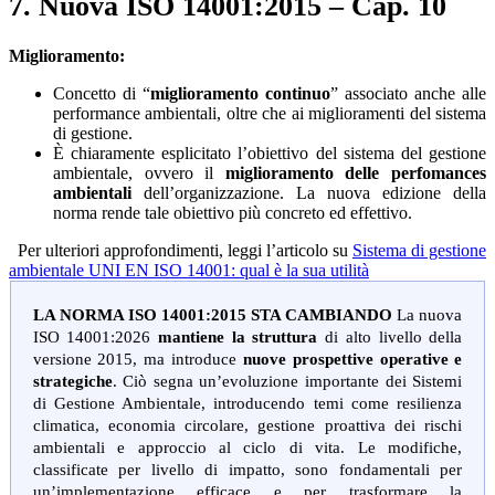
7. Nuova ISO 14001:2015 – Cap. 10
Miglioramento:
Concetto di “
miglioramento continuo
” associato anche alle
performance ambientali, oltre che ai miglioramenti del sistema
di gestione.
È chiaramente esplicitato l’obiettivo del sistema del gestione
ambientale, ovvero il
miglioramento delle perfomances
ambientali
dell’organizzazione. La nuova edizione della
norma rende tale obiettivo più concreto ed effettivo.
Per ulteriori approfondimenti, leggi l’articolo su
Sistema di gestione
ambientale UNI EN ISO 14001: qual è la sua utilità
LA NORMA ISO 14001:2015 STA CAMBIANDO
La nuova
ISO 14001:2026
mantiene la struttura
di alto livello della
versione 2015, ma introduce
nuove prospettive operative e
strategiche
. Ciò segna un’evoluzione importante dei Sistemi
di Gestione Ambientale, introducendo temi come resilienza
climatica, economia circolare, gestione proattiva dei rischi
ambientali e approccio al ciclo di vita. Le modifiche,
classificate per livello di impatto, sono fondamentali per
un’implementazione efficace e per trasformare la