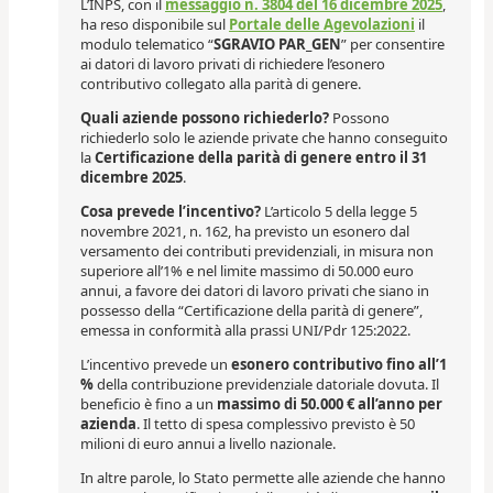
L’INPS, con il
messaggio n. 3804 del 16 dicembre 2025
,
ha reso disponibile sul
Portale delle Agevolazioni
il
modulo telematico “
SGRAVIO PAR_GEN
” per consentire
ai datori di lavoro privati di richiedere l’esonero
contributivo collegato alla parità di genere.
Quali aziende possono richiederlo?
Possono
richiederlo solo le aziende private che hanno conseguito
la
Certificazione della parità di genere entro il 31
dicembre 2025
.
Cosa prevede l’incentivo?
L’articolo 5 della legge 5
novembre 2021, n. 162, ha previsto un esonero dal
versamento dei contributi previdenziali, in misura non
superiore all’1% e nel limite massimo di 50.000 euro
annui, a favore dei datori di lavoro privati che siano in
possesso della “Certificazione della parità di genere”,
emessa in conformità alla prassi UNI/Pdr 125:2022.
L’incentivo prevede un
esonero contributivo fino all’1
%
della contribuzione previdenziale datoriale dovuta. Il
beneficio è fino a un
massimo di 50.000 € all’anno per
azienda
. Il tetto di spesa complessivo previsto è 50
milioni di euro annui a livello nazionale.
In altre parole, lo Stato permette alle aziende che hanno