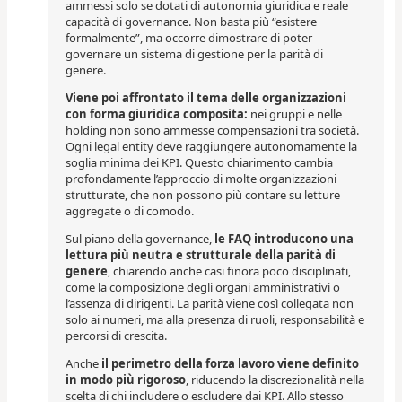
ammessi solo se dotati di autonomia giuridica e reale
capacità di governance. Non basta più “esistere
formalmente”, ma occorre dimostrare di poter
governare un sistema di gestione per la parità di
genere.
Viene poi affrontato il tema delle organizzazioni
con forma giuridica composita:
nei gruppi e nelle
holding non sono ammesse compensazioni tra società.
Ogni legal entity deve raggiungere autonomamente la
soglia minima dei KPI. Questo chiarimento cambia
profondamente l’approccio di molte organizzazioni
strutturate, che non possono più contare su letture
aggregate o di comodo.
Sul piano della governance,
le FAQ introducono una
lettura più neutra e strutturale della parità di
genere
, chiarendo anche casi finora poco disciplinati,
come la composizione degli organi amministrativi o
l’assenza di dirigenti. La parità viene così collegata non
solo ai numeri, ma alla presenza di ruoli, responsabilità e
percorsi di crescita.
Anche
il perimetro della forza lavoro viene definito
in modo più rigoroso
, riducendo la discrezionalità nella
scelta di chi includere o escludere dai KPI. Allo stesso