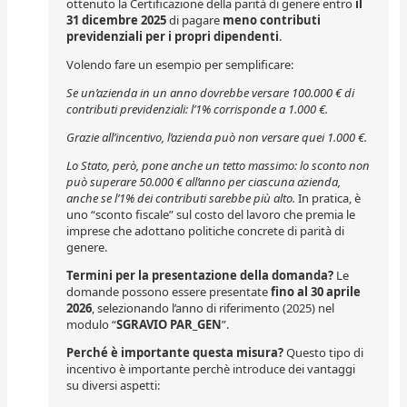
ottenuto la Certificazione della parità di genere entro
il
31 dicembre 2025
di pagare
meno contributi
previdenziali per i propri dipendenti
.
Volendo fare un esempio per semplificare:
Se un’azienda in un anno dovrebbe versare 100.000 € di
contributi previdenziali:
l’1% corrisponde a 1.000 €.
Grazie all’incentivo, l’azienda può non versare quei 1.000 €.
Lo Stato, però, pone anche un tetto massimo: lo sconto non
può superare 50.000 € all’anno per ciascuna azienda,
anche se l’1% dei contributi sarebbe più alto.
In pratica, è
uno “sconto fiscale” sul costo del lavoro che premia le
imprese che adottano politiche concrete di parità di
genere.
Termini per la presentazione della domanda?
Le
domande possono essere presentate
fino al 30 aprile
2026
, selezionando l’anno di riferimento (2025) nel
modulo “
SGRAVIO PAR_GEN
”.
Perché è importante questa misura?
Questo tipo di
incentivo è importante perchè introduce dei vantaggi
su diversi aspetti: