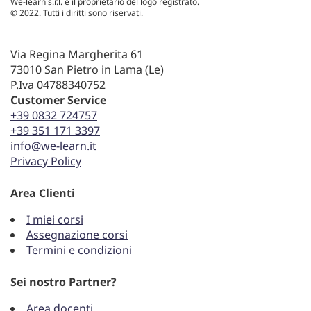
We-learn s.r.l. è il proprietario del logo registrato.
© 2022. Tutti i diritti sono riservati.
Via Regina Margherita 61
73010 San Pietro in Lama (Le)
P.Iva 04788340752
Customer Service
+39 0832 724757
+39 351 171 3397
info@we-learn.it
Privacy Policy
Area Clienti
I miei corsi
Assegnazione corsi
Termini e condizioni
Sei nostro Partner?
Area docenti