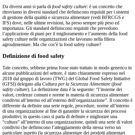
Da diversi anni si parla di
food safety culture
: è un concetto che
ritroviamo in diversi standard che definiscono requisiti per i sistemi
di gestione della qualità e sicurezza alimentare (vedi BFRCGS e
IFS) dove, nelle ultime revisioni, ha preso sempre più peso ed
importanza. Gli standard definiscono requisiti che prevedono
l’applicazione di piani per il miglioramento e l’aumento della food
safety culture nelle organizzazioni che lavorano nella filiera
agroalimentare. Ma che cos’è la food safety culture?
Definizione di food safety
Tale concetto, sebbene prima fosse stato trattato in modo generico in
alcune pubblicazioni del settore, è stato chiaramente espresso nel
2018 dal gruppo di lavoro (TWG) del Global Food Safety Initiative
(GFSI) delegato alla
Cultura per la Sicurezza Alimentare
(
food
safety culture
). La definizione data è la seguente: “l’insieme dei
valori, credenze comuni e norme in materia di sicurezza alimentare
condivisi all’interno ed all’esterno dell’organizzazione”. Il concetto è
differente da definire una serie regole, procedure, norme all’interno
di una organizzazione al fine di garantire la sicurezza dei processi
produttivi; in questo caso si parla di definire e migliorare una
“cultura” all’interno di una organizzazione, quindi una serie di valori
condivisi che definiscono l’atteggiamento della stessa verso un
particolare aspetto (la sicurezza alimentare dei prodotti alimentari