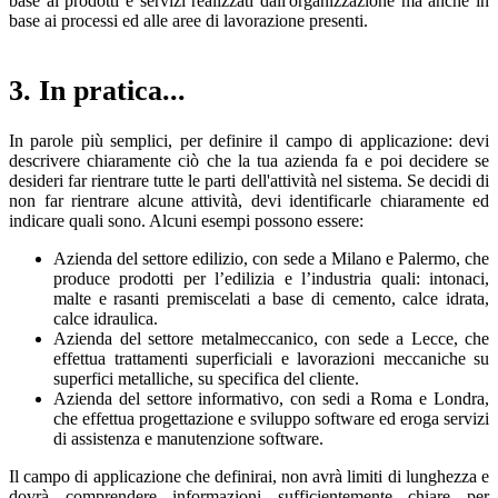
base ai prodotti e servizi realizzati dall'organizzazione ma anche in
base ai processi ed alle aree di lavorazione presenti.
3. In pratica...
In parole più semplici, per definire il campo di applicazione: devi
descrivere chiaramente ciò che la tua azienda fa e poi decidere se
desideri far rientrare tutte le parti dell'attività nel sistema. Se decidi di
non far rientrare alcune attività, devi identificarle chiaramente ed
indicare quali sono. Alcuni esempi possono essere:
Azienda del settore edilizio, con sede a Milano e Palermo, che
produce prodotti per l’edilizia e l’industria quali: intonaci,
malte e rasanti premiscelati a base di cemento, calce idrata,
calce idraulica.
Azienda del settore metalmeccanico, con sede a Lecce, che
effettua trattamenti superficiali e lavorazioni meccaniche su
superfici metalliche, su specifica del cliente.
Azienda del settore informativo, con sedi a Roma e Londra,
che effettua progettazione e sviluppo software ed eroga servizi
di assistenza e manutenzione software.
Il campo di applicazione che definirai, non avrà limiti di lunghezza e
dovrà comprendere informazioni sufficientemente chiare per