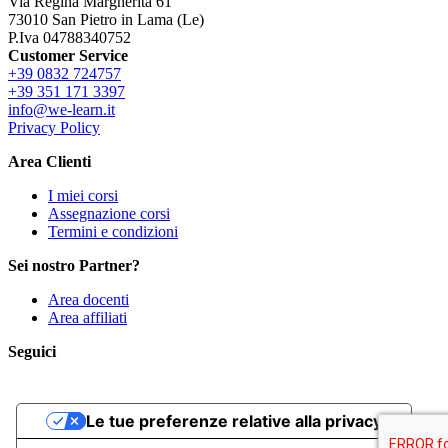
Via Regina Margherita 61
73010 San Pietro in Lama (Le)
P.Iva 04788340752
Customer Service
+39 0832 724757
+39 351 171 3397
info@we-learn.it
Privacy Policy
Area Clienti
I miei corsi
Assegnazione corsi
Termini e condizioni
Sei nostro Partner?
Area docenti
Area affiliati
Seguici
Le tue preferenze relative alla privacy