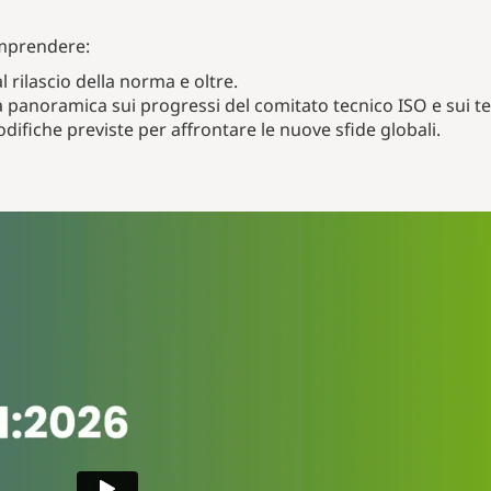
omprendere:
l rilascio della norma e oltre.
panoramica sui progressi del comitato tecnico ISO e sui tem
odifiche previste per affrontare le nuove sfide globali.