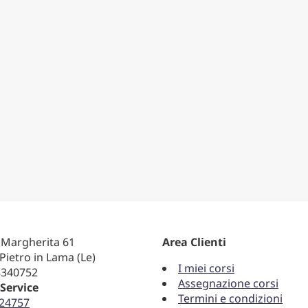
 Margherita 61
Area Clienti
Pietro in Lama (Le)
I miei corsi
8340752
Assegnazione corsi
Service
Termini e condizioni
724757