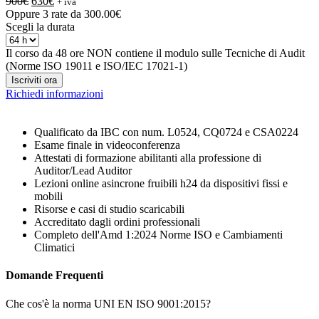
Il
Il
900
€
630
€
+ iva
prezzo
prezzo
Oppure 3 rate da
300.00€
originale
attuale
Scegli la durata
era:
è:
900€.
630€.
Il corso da 48 ore NON contiene il modulo sulle Tecniche di Audit
(Norme ISO 19011 e ISO/IEC 17021-1)
Iscriviti
ora
Richiedi informazioni
Qualificato da IBC con num. L0524, CQ0724 e CSA0224
Esame finale in videoconferenza
Attestati di formazione abilitanti alla professione di
Auditor/Lead Auditor
Lezioni online asincrone fruibili h24 da dispositivi fissi e
mobili
Risorse e casi di studio scaricabili
Accreditato dagli ordini professionali
Completo dell'Amd 1:2024 Norme ISO e Cambiamenti
Climatici
Domande Frequenti
Che cos'è la norma UNI EN ISO 9001:2015?